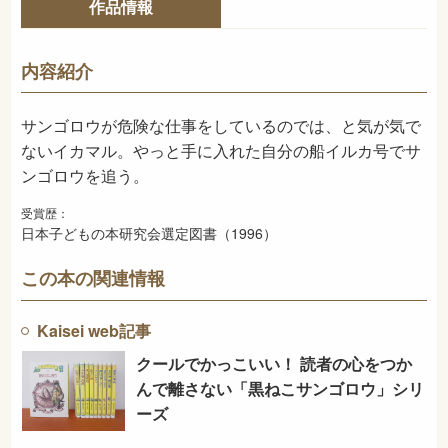
作品情報
978-4-03-528270-9
ISBN
913
NDC
内容紹介
1996年3月
発売日
サンゴロウが危険な仕事をしているのでは、と気が気で
ないイカマル。やっと手に入れた自分の船イルカ号でサ
ンゴロウを追う。
受賞歴：
日本子どもの本研究会選定図書（1996）
この本の関連情報
Kaisei web記事
クールでかっこいい！ 読者の心をつか
んで離さない「黒ねこサンゴロウ」シリ
ーズ