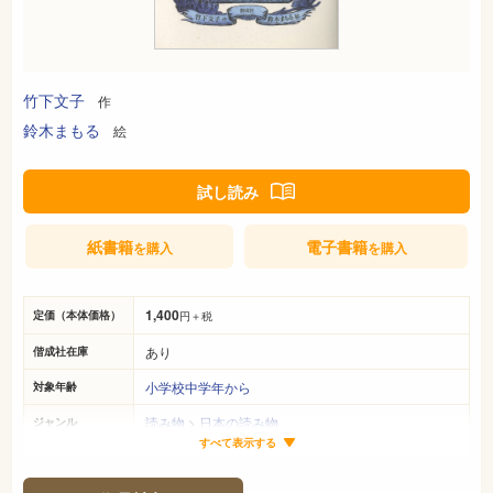
竹下文子
作
鈴木まもる
絵
試し読み
紙書籍
電子書籍
を購入
を購入
1,400
定価（本体価格）
円＋税
あり
偕成社在庫
小学校中学年から
対象年齢
読み物
>
日本の読み物
ジャンル
すべて表示する
22cm×16cm
サイズ（判型）
134ページ
ページ数