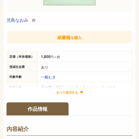
児島なおみ
作
紙書籍
を購入
1,800
定価（本体価格）
円＋税
あり
偕成社在庫
一般むき
対象年齢
読み物
>
伝記・ノンフィクション・エッセイ
ジャンル
すべて表示する
23cm×16cm
サイズ（判型）
56ページ
ページ数
作品情報
978-4-03-528150-4
ISBN
726
NDC
内容紹介
2001年4月
発売日