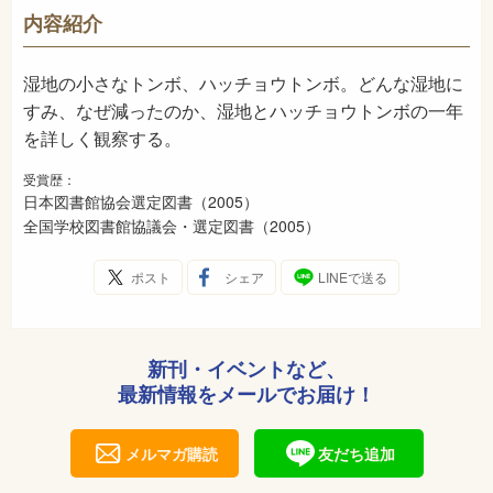
486
NDC
内容紹介
2005年3月
発売日
湿地の小さなトンボ、ハッチョウトンボ。どんな湿地に
すみ、なぜ減ったのか、湿地とハッチョウトンボの一年
を詳しく観察する。
受賞歴：
日本図書館協会選定図書（2005）
全国学校図書館協議会・選定図書（2005）
ポスト
シェア
LINEで送る
新刊・イベントなど、
最新情報をメールでお届け！
メルマガ購読
友だち追加