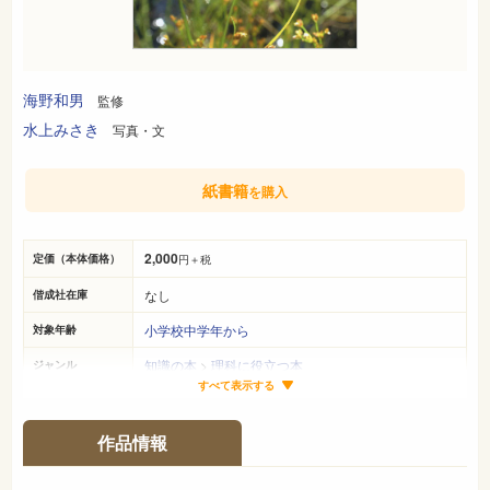
海野和男
監修
水上みさき
写真・文
紙書籍
を購入
2,000
定価（本体価格）
円＋税
なし
偕成社在庫
小学校中学年から
対象年齢
知識の本
>
理科に役立つ本
ジャンル
すべて表示する
25cm×22cm
サイズ（判型）
40ページ
ページ数
作品情報
978-4-03-527830-6
ISBN