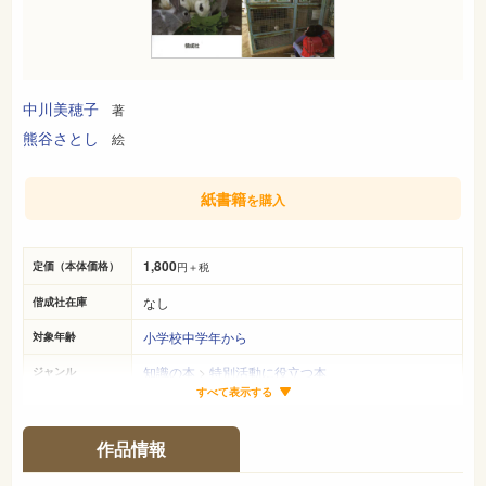
中川美穂子
著
熊谷さとし
絵
紙書籍
を購入
1,800
定価（本体価格）
円＋税
なし
偕成社在庫
小学校中学年から
対象年齢
知識の本
>
特別活動に役立つ本
ジャンル
すべて表示する
22cm×16cm
サイズ（判型）
144ページ
ページ数
作品情報
978-4-03-527670-8
ISBN