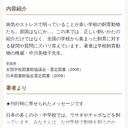
480
NDC
内容紹介
2008年2月
発売日
病気やストレスで弱っていることが多い学校の飼育動物
たち。原因はなにか…。この本では、正しい飼いかたの
紹介だけではなく、全国の学校から集まった飼育に対す
る疑問や質問にズバリ答えています。著者は学校飼育動
物の権威・中川美穂子先生。
受賞歴：
全国学校図書館協議会・選定図書（2008）
日本図書館協会選定図書（2008）
著者より
★刊行時に寄せられたメッセージです
日本の多くの小・中学校では、ウサギやチャボなどを飼
っています。みなさんは、なぜ学校で動物を飼うのか、