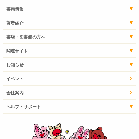
いの？」などと、かわいい疑問をおずおず口にする子も
書籍情報
います。
このような哲学的（？）な質問には、先生方も、「動物
著者紹介
も人間とおんなじ！ だから自分で動けるんだよ」と
か、「気持ちがいいって、どこが気持ちいいの？ ふー
書店・図書館の方へ
ん、背中？ で、どんなふうに気持ちいいの？ え、毛
がふわふわしてる？ そうか、毛が生えてるから気持ち
関連サイト
いいんだね」などといったように、答えをみつけてあげ
られますね。
お知らせ
しかし、「ウサギの目はどうして赤いの？」「チャボは
イベント
なぜけんかをするの？」などという、生理学的・生態学
的な知識が必要な質問には、正直こまるでしょう？ そ
会社案内
んな難問にもズバリ答えるのが、この本です。自信をも
って、子どもの質問に答えられますよ。また、なによ
ヘルプ・サポート
り、子どもたちが自分でもどんどん読みすすみ、学校の
動物へのより深い興味や探究心もひろげていけるよう
に、熊谷さとしさんの漫画をたくさん入れました。
この本を読んで、ひとりでも多くの子どもたちが、学校