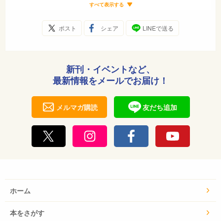
考えたことはありますか？ それは、動物を見たり、世
すべて表示する
話したりすることで、子どもたちが元気になったり、や
さしさを身につけたり、あるいは、動物そのものや動物
ポスト
シェア
LINEで送る
が食べる植物に科学的な興味をひろげたり……と、とて
も良い影響があるからです。
しかし、そのいっぽうで、学校現場の子どもたちや先生
新刊・イベントなど、
方は、どうやって飼育したら良いかわからなかったり、
最新情報をメールでお届け！
それぞれの動物の性格や病気への対処法をしらなかった
りと、みなさん相当苦労しているようです。「寒い冬は
メルマガ購読
友だち追加
どうしよう？」「暑い夏はどうしよう？」「土日の休み
は？」「あ～、元気がないって子どもが言ってきた。ど
うしよう！」と、心配のタネはつきませんね……。でも
だいじょうぶ。この本で解決法がみつかりますよ。
わたしは日ごろ、全国の学校や園をたずね、子どもたち
に、動物とのふれあいかたや飼いかたを話しています
が、そのときに子どもがだしてくる、さまざまな質
ホーム
問！ なかには、「動物って何でできてるの？ ど うや
って動くの？」とか、「ウサギをだくと、なぜ気持ちい
本をさがす