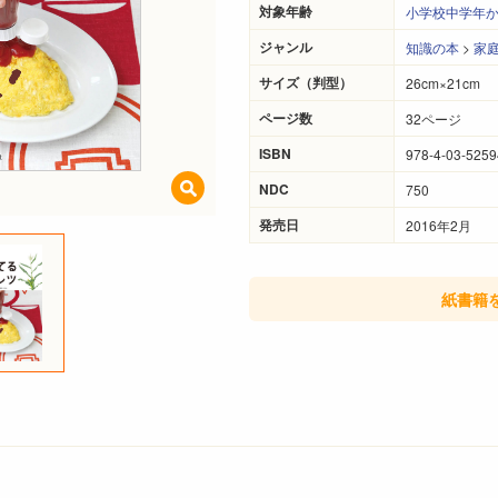
対象年齢
小学校中学年
ジャンル
知識の本
>
家
サイズ（判型）
26cm×21cm
ページ数
32ページ
ISBN
978-4-03-5259
NDC
750
発売日
2016年2月
紙書籍