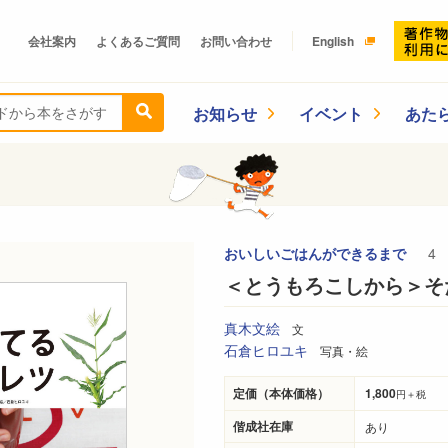
会社案内
よくあるご質問
お問い合わせ
English
お知らせ
イベント
あた
おいしいごはんができるまで
4
＜とうもろこしから＞そ
真木文絵
文
石倉ヒロユキ
写真・絵
定価（本体価格）
1,800
円＋税
偕成社在庫
あり