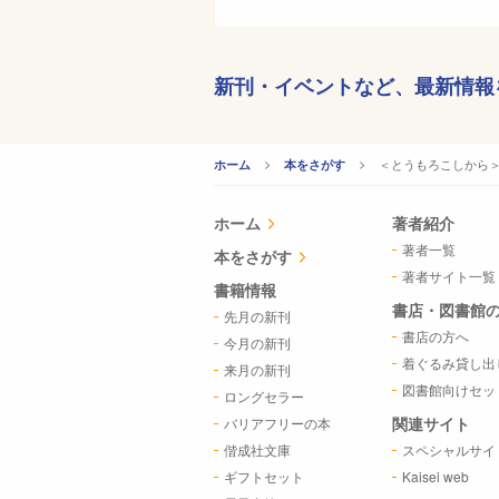
新刊・イベントなど、
最新情報
CURRENT:
＜とうもろこしから
ホーム
本をさがす
ホーム
著者紹介
著者一覧
本をさがす
著者サイト一覧
書籍情報
書店・図書館
先月の新刊
書店の方へ
今月の新刊
着ぐるみ貸し出
来月の新刊
図書館向けセッ
ロングセラー
関連サイト
バリアフリーの本
偕成社文庫
スペシャルサイ
ギフトセット
Kaisei web