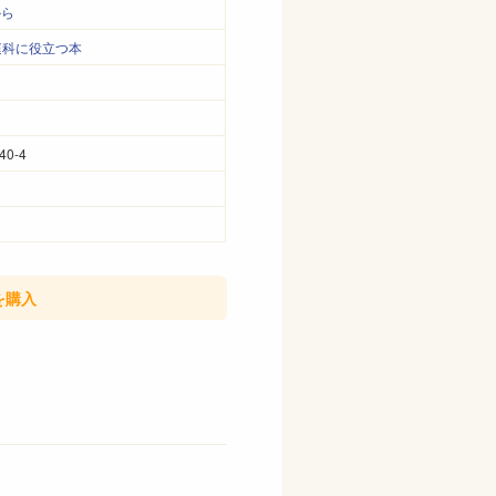
から
庭科に役立つ本
40-4
を購入