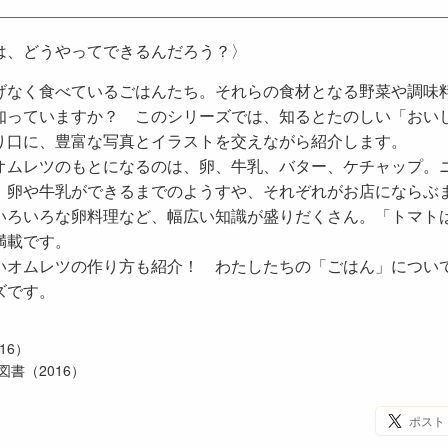
は、どうやってできるんだろう？〉
げなく食べているごはんたち。それらの食材となる野菜や調味
知っていますか？ このシリーズでは、知るとたのしい「おい
り口に、豊富な写真とイラストを交えながら紹介します。
オムレツのもとになるのは、卵、牛乳、バター、ケチャップ。
。卵や牛乳ができるまでのようすや、それぞれがお店にならぶ
いろいろな卵料理など、幅広い知識が盛りだくさん。「トマト
満載です。
いオムレツの作り方も紹介！ わたしたちの「ごはん」につい
ズです。
16）
書（2016）
ポスト