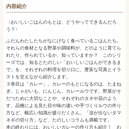
750
NDC
内容紹介
2016年1月
発売日
〈おいしいごはんのもとは、どうやってできるんだろ
う？〉
ふだんわたしたちがなにげなく食べているごはんたち。
それらの食材となる野菜や調味料が、どのように育てら
れたり、作られているか、知っていますか？ このシリ
ーズでは、知るとたのしい「おいしいごはんができるま
で」を、それぞれの料理を切り口に、豊富な写真とイラ
ストを交えながら紹介します。
３巻目は「カレー」。カレーのもとになるのは、たまね
ぎ、じゃがいも、にんじん、カレールウです。野菜がそ
だつために大切なことや、それぞれのタネや花のよう
す、品種による見た目や味の違いや手づくりルウの作り
方など、幅広い知識が盛りだくさん。「涙が出ないタマ
ネギの切り方」など、たのしいコラムも満載です。
本の終わりには、おいしいカレーの作り方も紹介！ わ