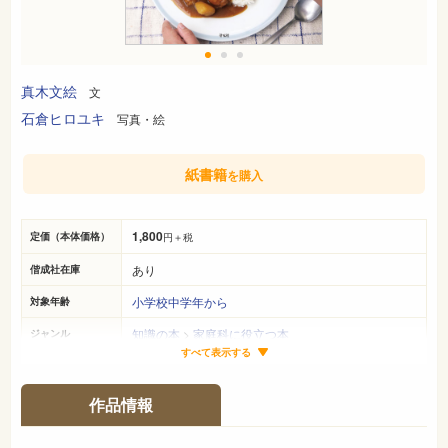
真木文絵
文
石倉ヒロユキ
写真・絵
紙書籍
を購入
1,800
定価（本体価格）
円＋税
あり
偕成社在庫
小学校中学年から
対象年齢
知識の本
>
家庭科に役立つ本
ジャンル
すべて表示する
26cm×21cm
サイズ（判型）
32ページ
ページ数
作品情報
978-4-03-525930-5
ISBN