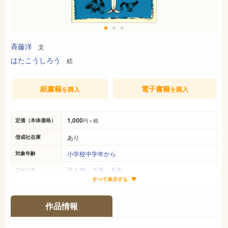
斉藤洋
文
はたこうしろう
絵
紙書籍
電子書籍
を購入
を購入
1,000
定価（本体価格）
円＋税
あり
偕成社在庫
小学校中学年から
対象年齢
読み物
>
古典・名作
ジャンル
すべて表示する
22cm×16cm
サイズ（判型）
144ページ
ページ数
作品情報
978-4-03-516510-1
ISBN