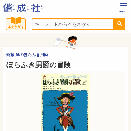
斉藤 洋のほらふき男爵
ほらふき男爵の冒険