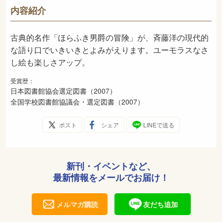
943
NDC
内容紹介
2007年6月
発売日
古典的名作「ほらふき男爵の冒険」が、斉藤洋の現代的
な語り口でいきいきとよみがえります。ユーモラスなさ
し絵も楽しさアップ。
受賞歴：
日本図書館協会選定図書（2007）
全国学校図書館協議会・選定図書（2007）
ポスト
シェア
LINEで送る
新刊・イベントなど、
最新情報をメールでお届け！
メルマガ購読
友だち追加