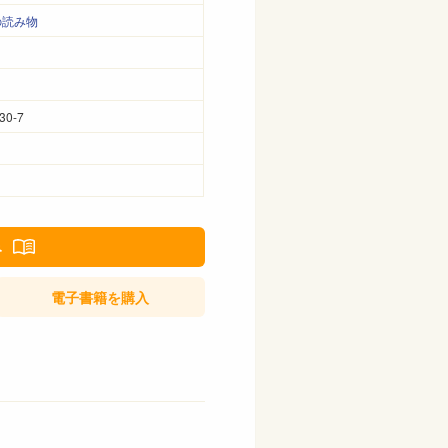
の読み物
30-7
み
電子書籍
を購入