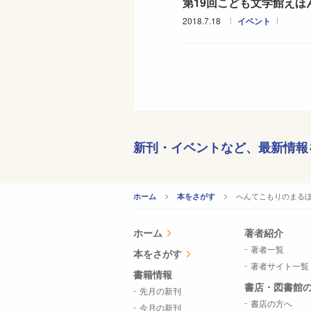
第19回こども文学館え
2018.7.18
イベント
新刊・イベントなど、
最新情報
CURRENT:
へんてこもりのまる
ホーム
本をさがす
ホーム
著者紹介
著者一覧
本をさがす
著者サイト一覧
書籍情報
書店・図書館
先月の新刊
書店の方へ
今月の新刊