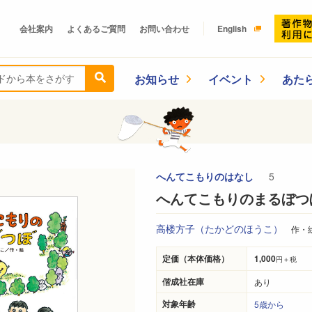
会社案内
よくあるご質問
お問い合わせ
English
お知らせ
イベント
あた
へんてこもりのはなし
5
へんてこもりのまるぼつ
高楼方子（たかどのほうこ）
作・
定価（本体価格）
1,000
円＋税
偕成社在庫
あり
対象年齢
5歳から