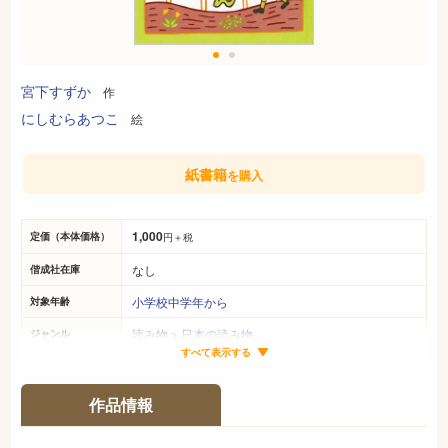
宮下すずか
作
にしむらあつこ
絵
紙書籍
を購入
1,000
定価（本体価格）
円＋税
なし
偕成社在庫
小学校中学年から
対象年齢
読み物
>
日本の読み物
ジャンル
すべて表示する
21cm×16cm
サイズ（判型）
70ページ
ページ数
作品情報
978-4-03-439400-7
ISBN