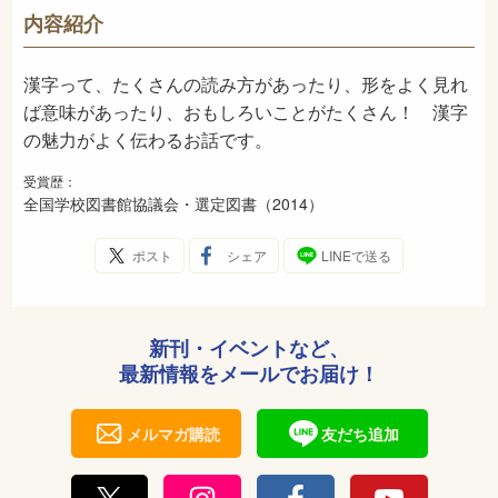
913
NDC
内容紹介
2014年2月
発売日
漢字って、たくさんの読み方があったり、形をよく見れ
ば意味があったり、おもしろいことがたくさん！ 漢字
の魅力がよく伝わるお話です。
受賞歴：
全国学校図書館協議会・選定図書（2014）
ポスト
シェア
LINEで送る
新刊・イベントなど、
最新情報をメールでお届け！
メルマガ購読
友だち追加