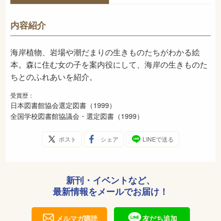
978-4-03-437430-6
ISBN
726
NDC
内容紹介
1999年7月
発売日
海岸植物、岩場や潮だまりの生きものたちがわかる絵
本。森に住む女の子を案内役にして、海岸の生きものた
ちとのふれあいを紹介。
受賞歴：
日本図書館協会選定図書（1999）
全国学校図書館協議会・選定図書（1999）
ポスト
シェア
LINEで送る
新刊・イベントなど、
最新情報をメールでお届け！
メルマガ購読
友だち追加