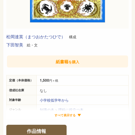
松岡達英（まつおかたつひで）
構成
下田智美
絵・文
紙書籍
を購入
1,500
定価（本体価格）
円＋税
なし
偕成社在庫
小学校低学年から
対象年齢
知識の本
>
理科に役立つ本
ジャンル
すべて表示する
25cm×27cm
サイズ（判型）
36ページ
ページ数
作品情報