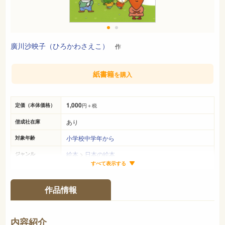
廣川沙映子（ひろかわさえこ）
作
紙書籍
を購入
1,000
定価（本体価格）
円＋税
あり
偕成社在庫
小学校中学年から
対象年齢
絵本
>
日本の絵本
ジャンル
すべて表示する
19cm×14cm
サイズ（判型）
39ページ
ページ数
作品情報
978-4-03-436140-5
ISBN
626
NDC
内容紹介