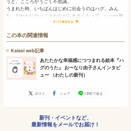
うと、こころがうごく不思議。
うまれた時、いちばんはじめに出会うのはハグ。みん
な、だれかにだっこされながら大きくなって、いつか誰
かをだきしめる──。
すべて表示する
ひとは、好き勝手にわらったりないたり、ふざけたりし
この本の関連情報
ながらも、どこかで、おそるおそる生きています。うっ
かり傷つけたり、はずかしくなったりしても、つながり
Kaisei web記事
あいたくて、あたたかい場所に行きたくて、まざりあ
う。だきしめなくても、目と目で。手と手で。こころが
あたたかな幸福感につつまれる絵本『ハ
ふれあって、あいてをだいじに思うことは、みんなハ
グのうた』 おーなり由子さんインタビ
グ。
ュー （わたしの新刊）
花のつぼみがひらくように、なかよくなれたらうれし
い。
ポスト
シェア
LINEで送る
ハグで、いとしいきもちが伝えられますように。
おーなり由子
新刊・イベントなど、
最新情報をメールでお届け！