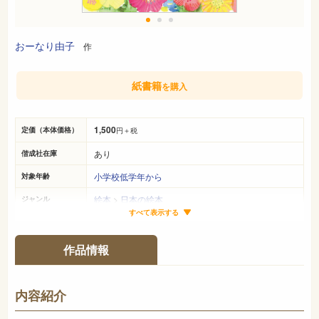
おーなり由子
作
紙書籍
を購入
1,500
定価（本体価格）
円＋税
あり
偕成社在庫
小学校低学年から
対象年齢
絵本
>
日本の絵本
ジャンル
すべて表示する
21cm×19cm
サイズ（判型）
48ページ
ページ数
作品情報
978-4-03-435190-1
ISBN
726
NDC
内容紹介
2025年11月
発売日