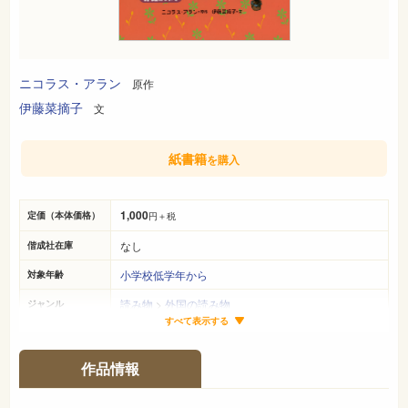
ニコラス・アラン
原作
伊藤菜摘子
文
紙書籍
を購入
1,000
定価（本体価格）
円＋税
なし
偕成社在庫
小学校低学年から
対象年齢
読み物
>
外国の読み物
ジャンル
すべて表示する
20cm×16cm
サイズ（判型）
79ページ
ページ数
作品情報
978-4-03-431580-4
ISBN