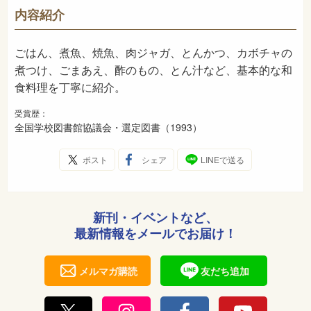
-
NDC
内容紹介
1993年3月
発売日
ごはん、煮魚、焼魚、肉ジャガ、とんかつ、カボチャの
煮つけ、ごまあえ、酢のもの、とん汁など、基本的な和
食料理を丁寧に紹介。
受賞歴：
全国学校図書館協議会・選定図書（1993）
ポスト
シェア
LINEで送る
新刊・イベントなど、
最新情報をメールでお届け！
メルマガ購読
友だち追加