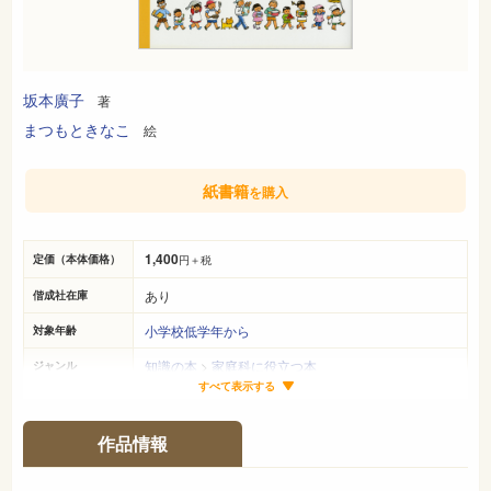
坂本廣子
著
まつもときなこ
絵
紙書籍
を購入
1,400
定価（本体価格）
円＋税
あり
偕成社在庫
小学校低学年から
対象年齢
知識の本
>
家庭科に役立つ本
ジャンル
すべて表示する
26cm×21cm
サイズ（判型）
32ページ
ページ数
作品情報
978-4-03-428130-7
ISBN