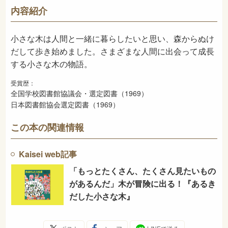
953
NDC
内容紹介
1969年12月
発売日
小さな木は人間と一緒に暮らしたいと思い、森からぬけ
だして歩き始めました。さまざまな人間に出会って成長
する小さな木の物語。
受賞歴：
全国学校図書館協議会・選定図書（1969）
日本図書館協会選定図書（1969）
この本の関連情報
Kaisei web記事
「もっとたくさん、たくさん見たいもの
があるんだ」木が冒険に出る！『あるき
だした小さな木』