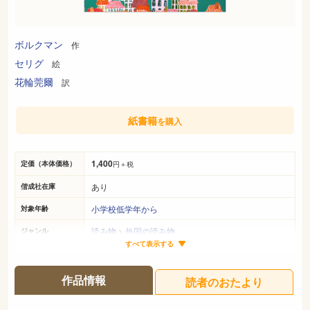
ボルクマン
作
セリグ
絵
花輪莞爾
訳
紙書籍
を購入
1,400
定価（本体価格）
円＋税
あり
偕成社在庫
小学校低学年から
対象年齢
読み物
>
外国の読み物
ジャンル
すべて表示する
24cm×20cm
サイズ（判型）
68ページ
ページ数
作品情報
読者のおたより
978-4-03-404140-6
ISBN