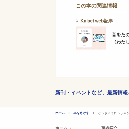
この本の関連情報
Kaisei web記事
音をた
（わた
新刊・イベントなど、
最新情報
CURRENT:
とっきゅうれっしゃ
ホーム
本をさがす
ホーム
著者紹介