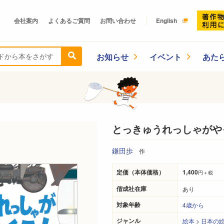
会社案内
よくあるご質問
お問い合わせ
English
お知らせ
イベント
あた
とっきゅうれっしゃがや
鎌田歩
作
定価（本体価格）
1,400
円＋税
偕成社在庫
あり
対象年齢
4歳から
ジャンル
絵本
>
日本の