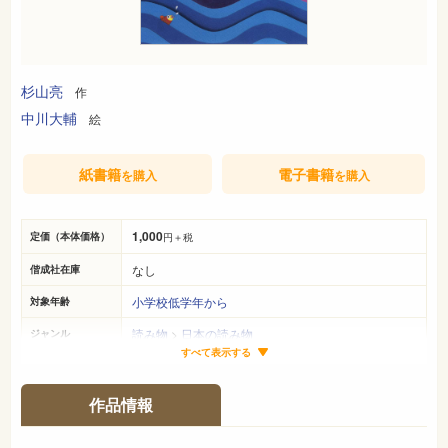
杉山亮
作
中川大輔
絵
紙書籍
電子書籍
を購入
を購入
1,000
定価（本体価格）
円＋税
なし
偕成社在庫
小学校低学年から
対象年齢
読み物
>
日本の読み物
ジャンル
すべて表示する
22cm×16cm
サイズ（判型）
143ページ
ページ数
作品情報
978-4-03-345310-1
ISBN