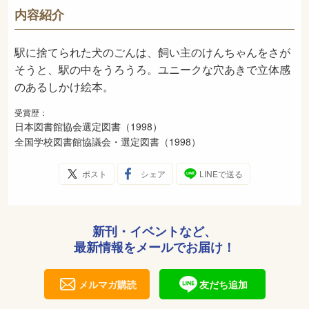
726
NDC
内容紹介
1998年6月
発売日
駅に捨てられた犬のごんは、飼い主のけんちゃんをさが
そうと、駅の中をうろうろ。ユニークな穴あきで立体感
のあるしかけ絵本。
受賞歴：
日本図書館協会選定図書（1998）
全国学校図書館協議会・選定図書（1998）
ポスト
シェア
LINEで送る
新刊・イベントなど、
最新情報をメールでお届け！
メルマガ購読
友だち追加