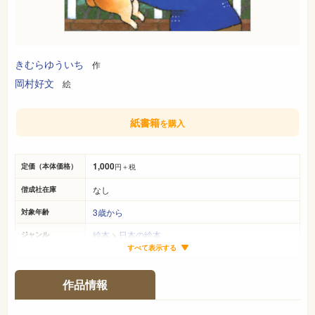
きむらゆういち
作
岡村好文
絵
紙書籍
を購入
1,000
定価（本体価格）
円＋税
なし
偕成社在庫
3歳から
対象年齢
絵本
>
日本の絵本
ジャンル
すべて表示する
23cm×25cm
サイズ（判型）
32ページ
ページ数
作品情報
978-4-03-340170-6
ISBN