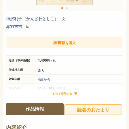
神沢利子（かんざわとしこ）
文
赤羽末吉
絵
紙書籍
を購入
1,400
定価（本体価格）
円＋税
あり
偕成社在庫
4歳から
対象年齢
絵本
>
日本の絵本
ジャンル
すべて表示する
26cm×21cm
サイズ（判型）
32ページ
ページ数
作品情報
読者のおたより
978-4-03-337020-0
ISBN
-
NDC
内容紹介