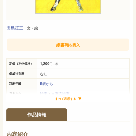
田島征三
文・絵
紙書籍
を購入
1,200
定価（本体価格）
円＋税
なし
偕成社在庫
5歳から
対象年齢
絵本
>
日本の絵本
ジャンル
すべて表示する
25cm×24cm
サイズ（判型）
28ページ
ページ数
作品情報
978-4-03-334030-2
ISBN
-
NDC
内容紹介