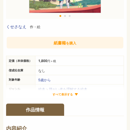
くせさなえ
作・絵
紙書籍
を購入
1,800
定価（本体価格）
円＋税
なし
偕成社在庫
5歳から
対象年齢
絵本
>
障がい者を理解する絵本
ジャンル
すべて表示する
24cm×25cm
サイズ（判型）
40ページ
ページ数
作品情報
978-4-03-332630-6
ISBN
726
NDC
内容紹介