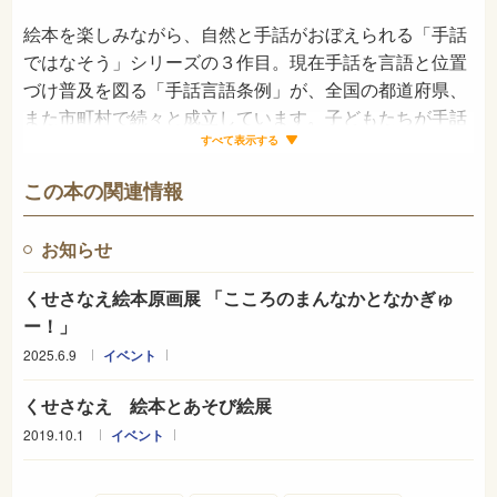
絵本を楽しみながら、自然と手話がおぼえられる「手話
ではなそう」シリーズの３作目。現在手話を言語と位置
づけ普及を図る「手話言語条例」が、全国の都道府県、
また市町村で続々と成立しています。子どもたちが手話
を知るきっかけとなる絵本！
すべて表示する
この本の関連情報
お知らせ
くせさなえ絵本原画展 「こころのまんなかとなかぎゅ
ー！」
2025.6.9
イベント
くせさなえ 絵本とあそび絵展
2019.10.1
イベント