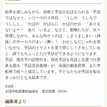
2015年9月
発売日
絵本を楽しみながら、自然と手話がおぼえられる「手話
ではなそう」シリーズの３作目。「うしの うしろで
うししし」「かばの かばんに かばのかお」「ありえ
ないよ〜！ あり いるよ」などと、動物たちが、次々
登場しながら、みんな向かうのは、しまうましまい（姉
妹）のサーカスのまい（舞）！ おかしなだじゃれを笑
いながら、手話のイラストを見て同じしぐさをしている
と、誰でもちょっとだけ手話ができるようになります。
手話、指文字の説明付き。現在手話を言語と位置づけ普
及を図る「手話言語条例」が、全国の都道府県、また市
町村で続々と成立しています。子どもたちが手話を知る
きっかけとなる絵本です。
受賞歴：
全国学校図書館協議会・選定図書（2016）
編集者より