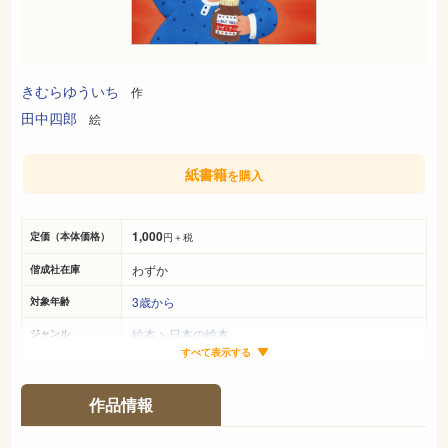
きむらゆういち
作
田中四郎
絵
紙書籍
を購入
1,000
定価（本体価格）
円＋税
わずか
偕成社在庫
3歳から
対象年齢
絵本
>
日本の絵本
ジャンル
すべて表示する
27cm×21cm
サイズ（判型）
32ページ
ページ数
作品情報
978-4-03-332060-1
ISBN