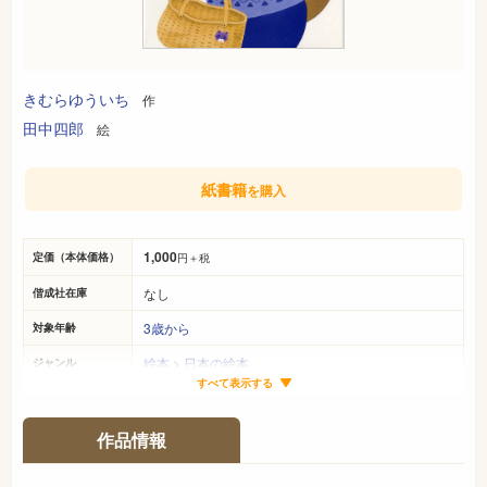
きむらゆういち
作
田中四郎
絵
紙書籍
を購入
1,000
定価（本体価格）
円＋税
なし
偕成社在庫
3歳から
対象年齢
絵本
>
日本の絵本
ジャンル
すべて表示する
27cm×21cm
サイズ（判型）
32ページ
ページ数
作品情報
978-4-03-332020-5
ISBN