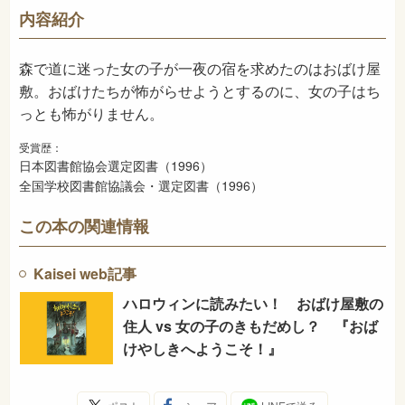
726
NDC
内容紹介
1996年7月
発売日
森で道に迷った女の子が一夜の宿を求めたのはおばけ屋
敷。おばけたちが怖がらせようとするのに、女の子はち
っとも怖がりません。
受賞歴：
日本図書館協会選定図書（1996）
全国学校図書館協議会・選定図書（1996）
この本の関連情報
Kaisei web記事
ハロウィンに読みたい！ おばけ屋敷の
住人 vs 女の子のきもだめし？ 『おば
けやしきへようこそ！』