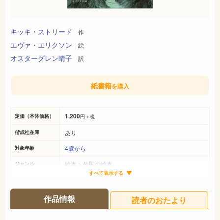
キッキ・ストリード
作
エヴァ・エリクソン
絵
オスターグレン晴子
訳
紙書籍
を購入
1,200
定価（本体価格）
円＋税
あり
偕成社在庫
4歳から
対象年齢
絵本
>
外国の絵本
ジャンル
すべて表示する
28cm×21cm
サイズ（判型）
30ページ
ページ数
作品情報
読者のおたより
978-4-03-327690-8
ISBN