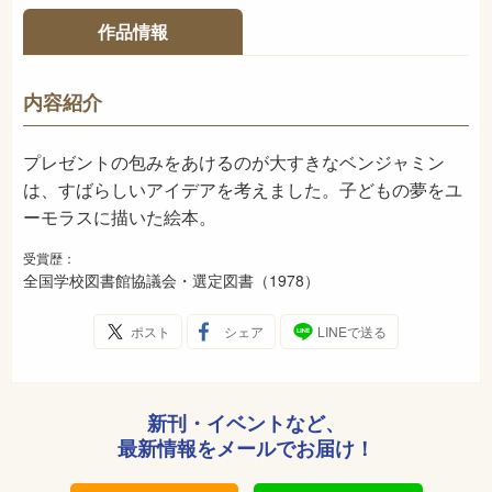
37ページ
ページ数
作品情報
978-4-03-327070-8
ISBN
-
NDC
内容紹介
1978年8月
発売日
プレゼントの包みをあけるのが大すきなベンジャミン
は、すばらしいアイデアを考えました。子どもの夢をユ
ーモラスに描いた絵本。
受賞歴：
全国学校図書館協議会・選定図書（1978）
ポスト
シェア
LINEで送る
新刊・イベントなど、
最新情報をメールでお届け！