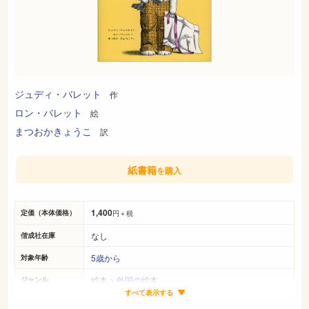
ジュディ・バレット
作
ロン・バレット
絵
まつおかきょうこ
訳
紙書籍
を購入
1,400
定価（本体価格）
円＋税
なし
偕成社在庫
5歳から
対象年齢
絵本
>
外国の絵本
ジャンル
すべて表示する
28cm×20cm
サイズ（判型）