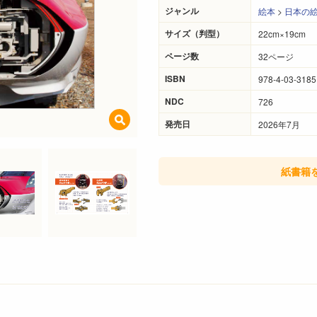
ジャンル
絵本
>
日本の
サイズ（判型）
22cm×19cm
ページ数
32ページ
ISBN
978-4-03-3185
NDC
726
発売日
2026年7月
紙書籍