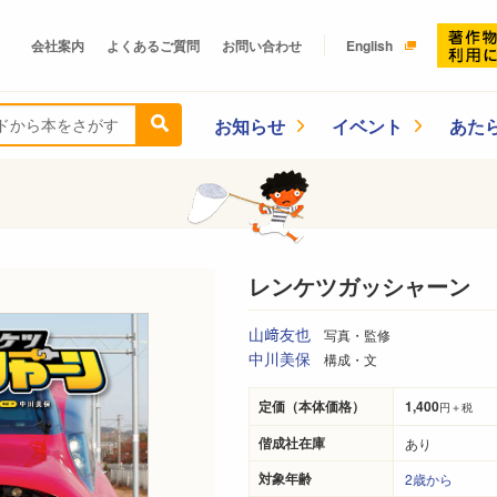
会社案内
よくあるご質問
お問い合わせ
English
お知らせ
イベント
あた
レンケツガッシャーン
山﨑友也
写真・監修
中川美保
構成・文
定価（本体価格）
1,400
円＋税
偕成社在庫
あり
対象年齢
2歳から