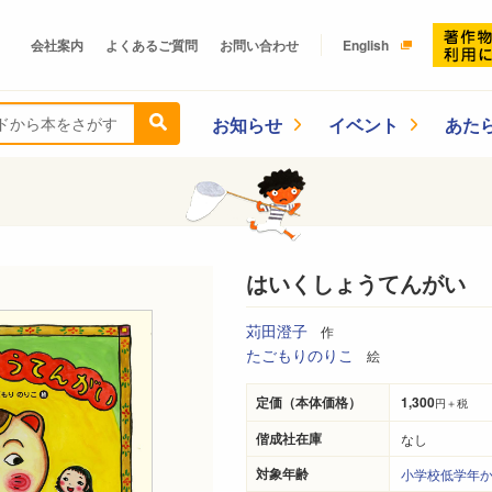
会社案内
よくあるご質問
お問い合わせ
English
お知らせ
イベント
あた
はいくしょうてんがい
苅田澄子
作
たごもりのりこ
絵
定価（本体価格）
1,300
円＋税
偕成社在庫
なし
対象年齢
小学校低学年