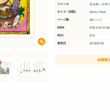
ジャンル
読み物
>
日本
サイズ（判型）
22cm×19cm
ページ数
48ページ
ISBN
978-4-03-3136
NDC
913
発売日
2016年3月
紙書籍