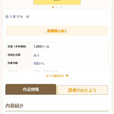
佐々木マキ
作
紙書籍
を購入
1,200
定価（本体価格）
円＋税
あり
偕成社在庫
3歳から
対象年齢
絵本
>
日本の絵本
ジャンル
すべて表示する
25cm×19cm
サイズ（判型）
32ページ
ページ数
作品情報
読者のおたより
978-4-03-232600-0
ISBN
726
NDC
内容紹介
2019年4月
発売日