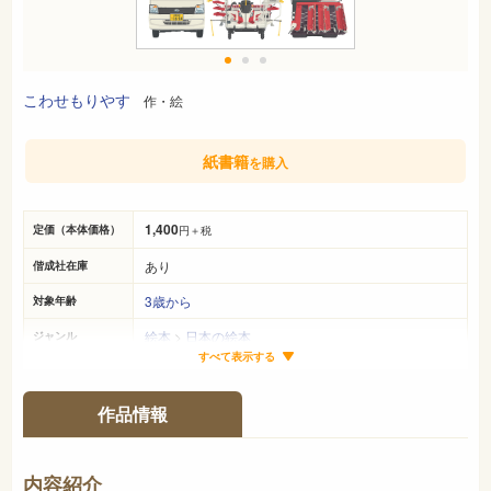
こわせもりやす
作・絵
紙書籍
を購入
1,400
定価（本体価格）
円＋税
あり
偕成社在庫
3歳から
対象年齢
絵本
>
日本の絵本
ジャンル
すべて表示する
25cm×21cm
サイズ（判型）
36ページ
ページ数
作品情報
978-4-03-232550-8
ISBN
726
NDC
内容紹介