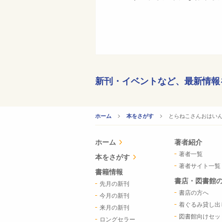
新刊・イベントなど、
最新情報
CURRENT:
とらねこさんおはい
ホーム
本をさがす
ホーム
著者紹介
著者一覧
本をさがす
著者サイト一覧
書籍情報
書店・図書館
先月の新刊
書店の方へ
今月の新刊
着ぐるみ貸し出
来月の新刊
図書館向けセッ
ロングセラー