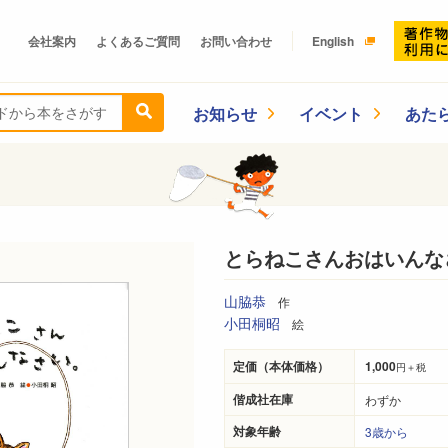
会社案内
よくあるご質問
お問い合わせ
English
お知らせ
イベント
あた
とらねこさんおはいんな
山脇恭
作
小田桐昭
絵
定価（本体価格）
1,000
円＋税
偕成社在庫
わずか
対象年齢
3歳から