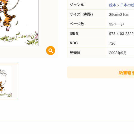
ジャンル
絵本
>
日本の
サイズ（判型）
25cm×21cm
ページ数
32ページ
ISBN
978-4-03-2322
NDC
726
発売日
2008年9月
紙書籍