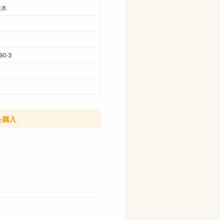
絵本
90-3
を購入