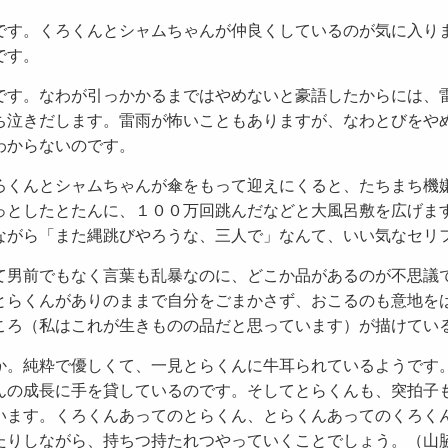
です。くろくんとシャムちゃんが仲良くしているのが気に入り
です。
です。なわが引っかかるまではやめないと豪語したからには、
ち泣きだします。雷雨が怖いこともありますが、なわとびをや
わからないのです。
ろくんとシャムちゃんが傘をもって迎えにくると、たちまち機
っとしたとたんに、１００万回跳んだなどと大風呂敷を広げま
ながら「また縄跳びやろうな、三人で」なんて、いい気なセリ
て男前でもなく言葉も乱暴なのに、どこか品があるのが不思議
とらくんがありのままで自分をごまかさず、おこるのも意地を
ころ（私はこれが生きものの品だと思っています）が描けてい
か。純粋で優しくて、一見とらくんに牛耳られているようです
んの成長に手を貸しているのです。そしてとらくんも、突拍子
います。くろくんあってのとらくん、とらくんあってのくろく
たりしながら、持ちつ持たれつやっていくことでしょう。（山脇