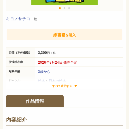
キヨノサチコ
絵
紙書籍
を購入
3,300
定価（本体価格）
円＋税
2026年8月24日 発売予定
偕成社在庫
3歳から
対象年齢
絵本
>
日本の絵本
ジャンル
すべて表示する
22cm×21cm
サイズ（判型）
6ページ
ページ数
作品情報
978-4-03-217540-0
ISBN
726
NDC
内容紹介
2026年8月
発売日