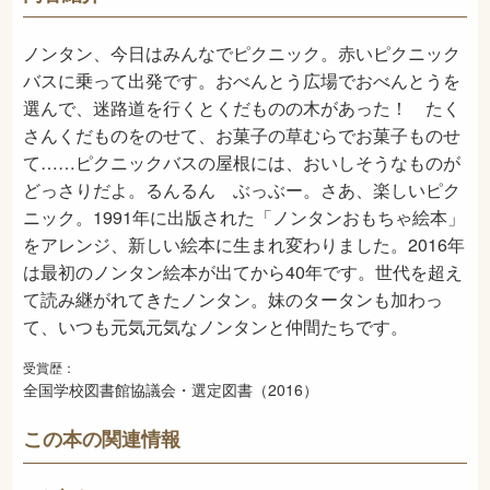
2016年9月
発売日
ノンタン、今日はみんなでピクニック。赤いピクニック
バスに乗って出発です。おべんとう広場でおべんとうを
選んで、迷路道を行くとくだものの木があった！ たく
さんくだものをのせて、お菓子の草むらでお菓子ものせ
て……ピクニックバスの屋根には、おいしそうなものが
どっさりだよ。るんるん ぶっぶー。さあ、楽しいピク
ニック。1991年に出版された「ノンタンおもちゃ絵本」
をアレンジ、新しい絵本に生まれ変わりました。2016年
は最初のノンタン絵本が出てから40年です。世代を超え
て読み継がれてきたノンタン。妹のタータンも加わっ
て、いつも元気元気なノンタンと仲間たちです。
受賞歴：
全国学校図書館協議会・選定図書（2016）
この本の関連情報