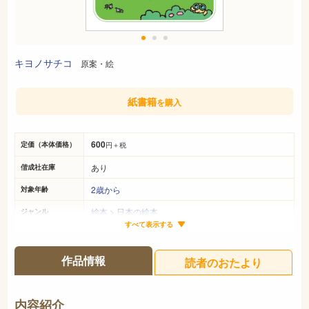
キヨノサチコ
原案・絵
紙書籍
を購入
600
定価（本体価格）
円＋税
あり
偕成社在庫
2歳から
対象年齢
絵本
>
日本の絵本
ジャンル
すべて表示する
19cm×16cm
サイズ（判型）
24ページ
ページ数
作品情報
読者のおたより
978-4-03-217420-5
ISBN
726
NDC
内容紹介