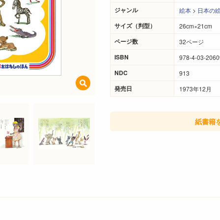
ジャンル
絵本
>
日本の
サイズ（判型）
26cm×21cm
ページ数
32ページ
ISBN
978-4-03-2060
NDC
913
発売日
1973年12月
紙書籍