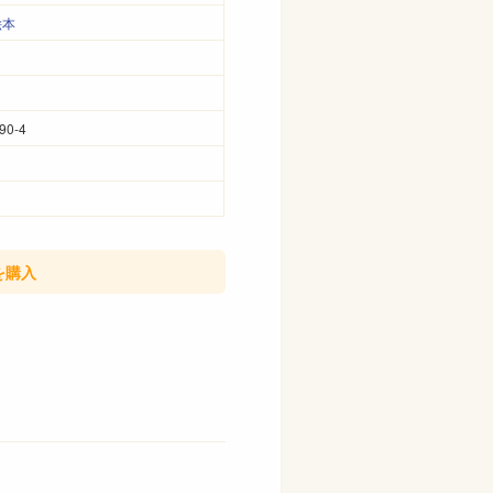
絵本
90-4
を購入