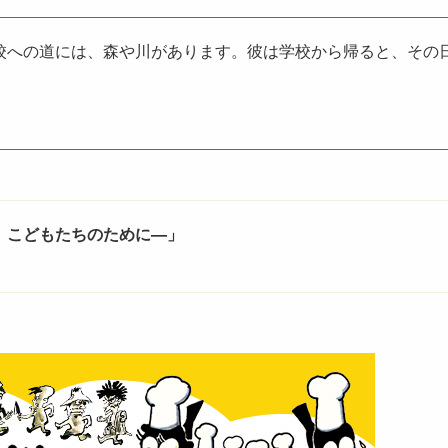
校への道には、森や川があります。彼は学校から帰ると、その
、こどもたちのために—」