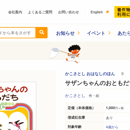
会社案内
よくあるご質問
お問い合わせ
English
お知らせ
イベント
あた
かこさとし おはなしのほん
9
サザンちゃんのおともだ
かこさとし
作・絵
定価（本体価格）
1,000
円＋税
偕成社在庫
あり
対象年齢
4歳から