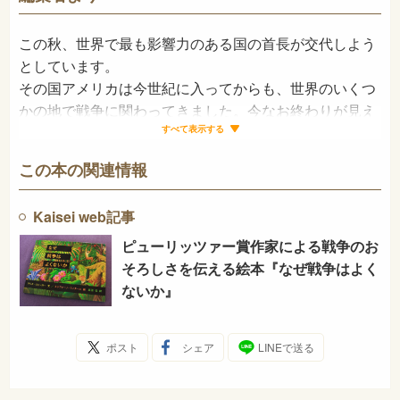
この秋、世界で最も影響力のある国の首長が交代しよう
としています。
その国アメリカは今世紀に入ってからも、世界のいくつ
かの地で戦争に関わってきました。今なお終わりが見え
ないものもあります。戦争は必ず大義によって始められ
すべて表示する
ますが、引き起こされる悲惨は大義とは直接関わりのな
この本の関連情報
い人々に及んでいます。その多くは女性であり子どもた
ちです。
Kaisei web記事
「戦争はよくない」ことは自明なことでありながら、大
義の前ではいとも簡単に忘れ去られます。その事実をあ
ピューリッツァー賞作家による戦争のお
らためて戦争当事国の国民であり、著名なオピニオンリ
そろしさを伝える絵本『なぜ戦争はよく
ーダーであるアリス・ウォーカーが、普通の生活、女
ないか』
性・子どもの立場から、静かにしかし強く訴えかけてい
ます。
ポスト
シェア
LINEで送る
この秋の首長交代は、戦火の地に良い変化をもたらすで
しょうか……。確かなことは、現実の政治がどのように