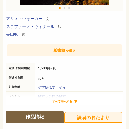
アリス・ウォーカー
文
ステファーノ・ヴィタール
絵
長田弘
訳
紙書籍
を購入
1,500
定価（本体価格）
円＋税
あり
偕成社在庫
小学校低学年から
対象年齢
絵本
>
外国の絵本
ジャンル
すべて表示する
23cm×29cm
サイズ（判型）
31ページ
ページ数
作品情報
読者のおたより
978-4-03-202720-4
ISBN