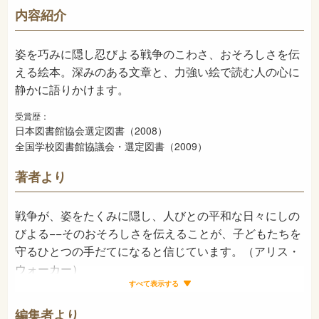
726
NDC
内容紹介
2008年11月
発売日
姿を巧みに隠し忍びよる戦争のこわさ、おそろしさを伝
える絵本。深みのある文章と、力強い絵で読む人の心に
静かに語りかけます。
受賞歴：
日本図書館協会選定図書（2008）
全国学校図書館協議会・選定図書（2009）
著者より
戦争が、姿をたくみに隠し、人びとの平和な日々にしの
びよる−−そのおそろしさを伝えることが、子どもたちを
守るひとつの手だてになると信じています。（アリス・
ウォーカー）
すべて表示する
編集者より