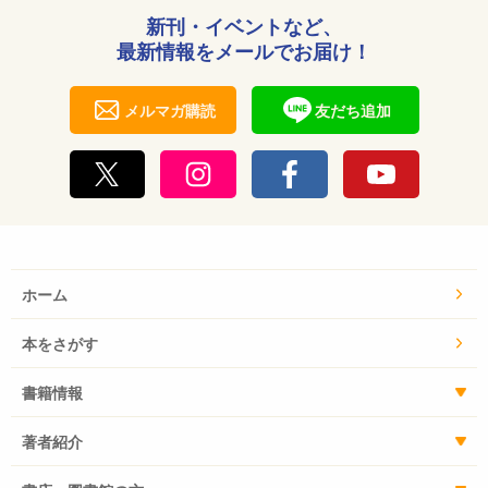
変化するにせよ、抽象的な大義を超えて戦争を止めるも
新刊・イベントなど、
のは、私たちの「戦争はよくない」という現実の感覚を
最新情報をメールでお届け！
おいてほかにはないということです。 この本からその
思いが伝わることを願っています。
メルマガ購読
友だち追加
2008年10月
偕成社代表取締役社長 今村正樹
ホーム
本をさがす
書籍情報
著者紹介