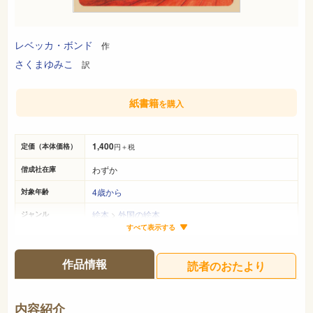
レベッカ・ボンド
作
さくまゆみこ
訳
紙書籍
を購入
1,400
定価（本体価格）
円＋税
わずか
偕成社在庫
4歳から
対象年齢
絵本
>
外国の絵本
ジャンル
すべて表示する
26cm×26cm
サイズ（判型）
32ページ
ページ数
作品情報
読者のおたより
978-4-03-202620-7
ISBN
726
NDC
内容紹介