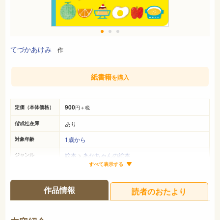
てづかあけみ
作
紙書籍
を購入
900
定価（本体価格）
円＋税
あり
偕成社在庫
1歳から
対象年齢
絵本
>
あかちゃんの絵本
ジャンル
すべて表示する
18cm×18cm
サイズ（判型）
18ページ
ページ数
作品情報
読者のおたより
978-4-03-135110-2
ISBN
726
NDC