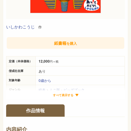
いしかわこうじ
作
紙書籍
を購入
12,000
定価（本体価格）
円＋税
あり
偕成社在庫
0歳から
対象年齢
絵本
>
ミニ版・ビッグブック
ジャンル
すべて表示する
43cm×43cm
サイズ（判型）
28ページ
ページ数
作品情報
978-4-03-127220-9
ISBN
726
NDC
内容紹介