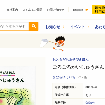
会社案内
よくあるご質問
お問い合わせ
English
お知らせ
イベント
あた
おともだちあそびえほん
ごろごろかいじゅうさん
きむらゆういち
作・絵
定価（本体価格）
800
円＋税
偕成社在庫
あり
対象年齢
0歳から