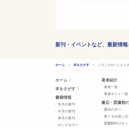
新刊・イベントなど、
最新情報
CURRENT:
ごろごろかいじゅう
ホーム
本をさがす
ホーム
著者紹介
著者一覧
本をさがす
著者サイト一覧
書籍情報
書店・図書館
先月の新刊
書店の方へ
今月の新刊
着ぐるみ貸し出
来月の新刊
図書館向けセッ
ロングセラー