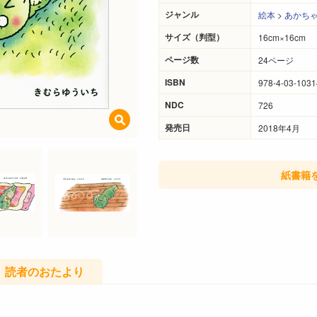
ジャンル
絵本
>
あかち
サイズ（判型）
16cm×16cm
ページ数
24ページ
ISBN
978-4-03-1031
NDC
726
発売日
2018年4月
紙書籍
読者のおたより