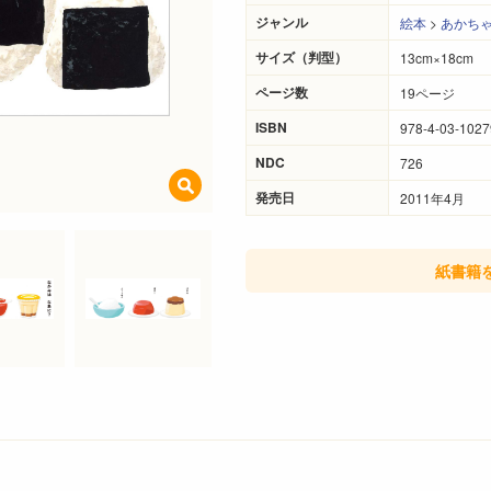
ジャンル
絵本
>
あかち
サイズ（判型）
13cm×18cm
ページ数
19ページ
ISBN
978-4-03-1027
NDC
726
発売日
2011年4月
紙書籍