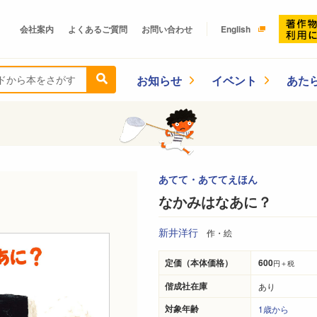
会社案内
よくあるご質問
お問い合わせ
English
お知らせ
イベント
あた
あてて・あててえほん
なかみはなあに？
新井洋行
作・絵
定価（本体価格）
600
円＋税
偕成社在庫
あり
対象年齢
1歳から