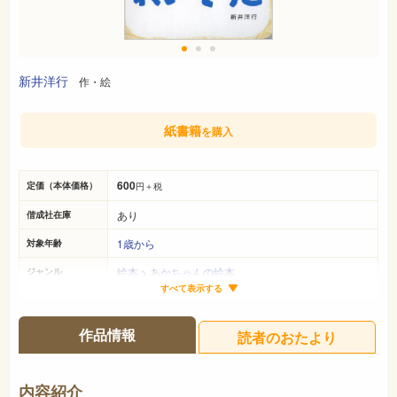
新井洋行
作・絵
紙書籍
を購入
600
定価（本体価格）
円＋税
あり
偕成社在庫
1歳から
対象年齢
絵本
>
あかちゃんの絵本
ジャンル
すべて表示する
18cm×13cm
サイズ（判型）
19ページ
ページ数
作品情報
読者のおたより
978-4-03-102710-6
ISBN
726
NDC
内容紹介