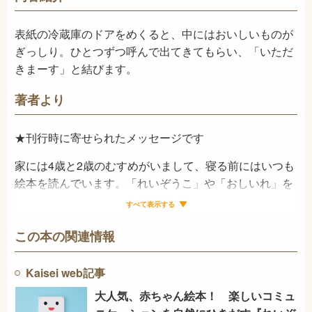
2009年4月
発売日
表紙の冷蔵庫のドアをめくると、中にはおいしいものが
ぎっしり。ひとつずつ呼んで出てきてもらい、「いただ
きまーす」と結びます。
著者より
★刊行時に寄せられたメッセージです
家には4歳と2歳のむすめがいまして、寝る前にはいつも
絵本を読んでいます。「れいぞうこ」や「おしいれ」を
読むと、うちの娘達はページごとに「はーい」と元気に
すべて表示する
答えてくれます。さらに最近では2歳の娘も全部ことば
を覚えてしまって逆に僕に読み聞かせてくれます。
この本の関連情報
「れいぞうこ」では食べる事を、「おしいれ」では寝る
事を、たのしんでもらえたらなあと思っています。
Kaisei web記事
食べる事が苦手な子やなかなか寝付けない子も、この絵
大人気、赤ちゃん絵本！ 楽しいコミュ
本をきっかけにスムーズに食べたり寝たりすることがで