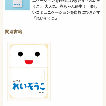
ニケーションを自然にひきだす『れいぞ
きたらうれしいです。
うこ』 大人気、赤ちゃん絵本！ 楽し
いコミュニケーションを自然にひきだす
僕は絵本が好きで、はじめの頃は自分が読みたいような
『れいぞうこ』
絵本を書いていきたいと思っていました。ところが、娘
達と絵本を読んでいくうちに、子どもと一緒に読んで楽
しい絵本を書きたいと言う気持ちに変わってきました。
関連書籍
子どもに絵本を読む時のぼくにとっての醍醐味は、子供
達に喜怒哀楽さまざまな気持ちになってもらえる事で
す。楽しい絵本は楽しげに、怖い絵本は迫力を出して読
んでみて、それに子供達がのってくると僕自身が楽しく
なってきます。
小さい娘の子育て真っ最中の今は、一緒に楽しめる絵本
をつくっていきたいと思っています。（新井洋行）