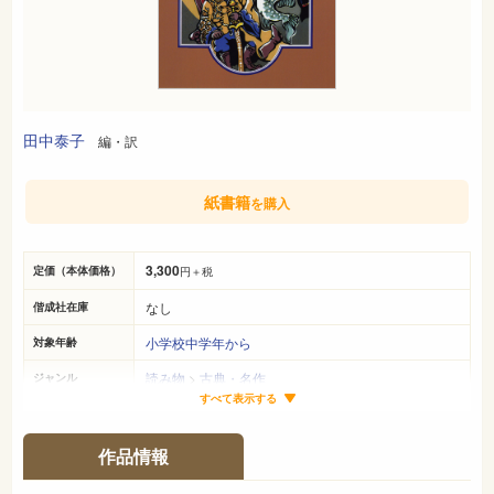
田中泰子
編・訳
紙書籍
を購入
3,300
定価（本体価格）
円＋税
なし
偕成社在庫
小学校中学年から
対象年齢
読み物
>
古典・名作
ジャンル
すべて表示する
22cm×16cm
サイズ（判型）
174ページ
ページ数
作品情報
978-4-03-050190-4
ISBN