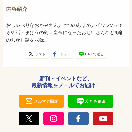
-
NDC
内容紹介
2005年6月
発売日
おしゃべりなおかみさん／七つのむすめ／イワンのでた
らめ話／まほうの剣／皇帝になったおじいさんなど9編
のむかし話を収録。
ポスト
シェア
LINEで送る
新刊・イベントなど、
最新情報をメールでお届け！
メルマガ購読
友だち追加