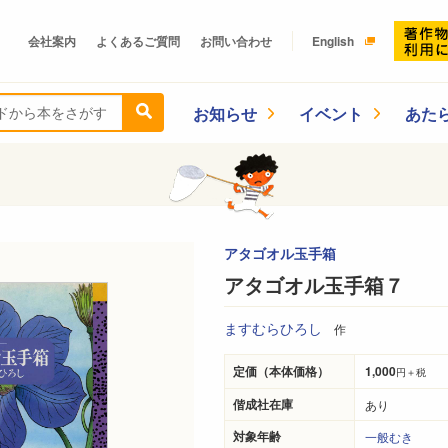
会社案内
よくあるご質問
お問い合わせ
English
お知らせ
イベント
あた
アタゴオル玉手箱
アタゴオル玉手箱７
ますむらひろし
作
定価（本体価格）
1,000
円＋税
偕成社在庫
あり
対象年齢
一般むき