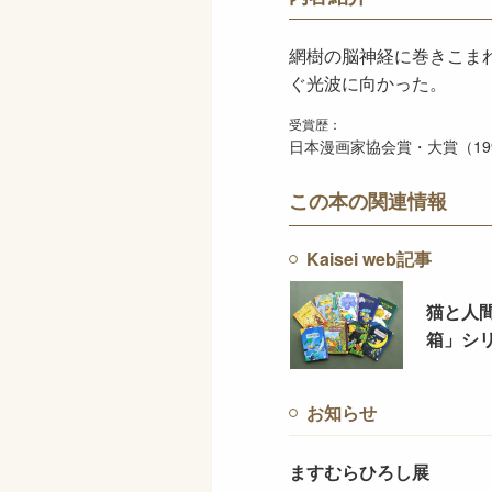
網樹の脳神経に巻きこま
ぐ光波に向かった。
受賞歴：
日本漫画家協会賞・大賞（19
この本の関連情報
Kaisei web記事
猫と人
箱」シ
お知らせ
ますむらひろし展