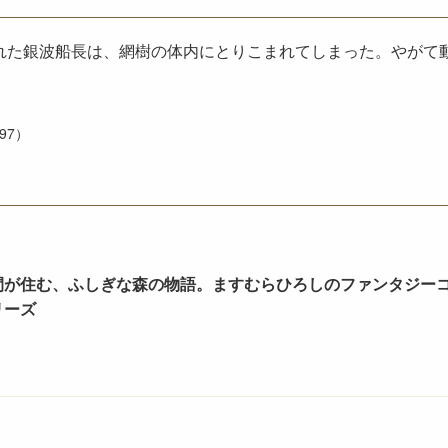
れた銀波船長は、網樹の体内にとりこまれてしまった。やがて
97）
間が住む、ふしぎな森の物語。ますむらひろしのファンタジー
リーズ