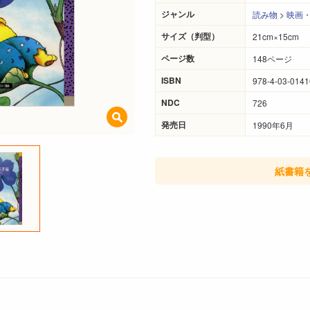
ジャンル
読み物
>
映画
サイズ（判型）
21cm×15cm
ページ数
148ページ
ISBN
978-4-03-0141
NDC
726
発売日
1990年6月
紙書籍