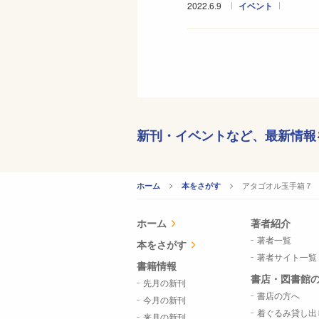
2022.6.9
イベント
新刊・イベントなど、
最新情報
CURRENT:
アタゴオル玉手箱７
ホーム
本をさがす
ホーム
著者紹介
著者一覧
本をさがす
著者サイト一覧
書籍情報
書店・図書館
先月の新刊
書店の方へ
今月の新刊
着ぐるみ貸し出
来月の新刊