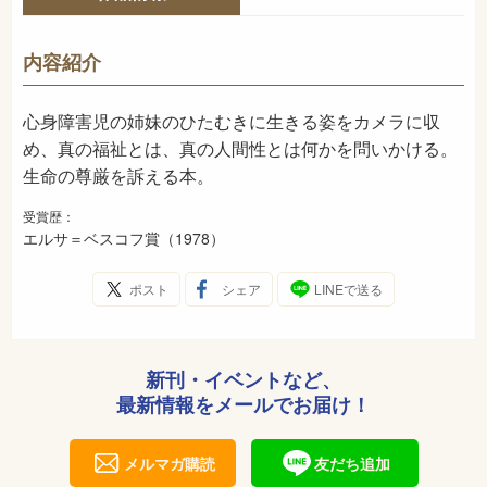
978-4-03-006030-2
ISBN
-
NDC
内容紹介
1979年1月
発売日
心身障害児の姉妹のひたむきに生きる姿をカメラに収
め、真の福祉とは、真の人間性とは何かを問いかける。
生命の尊厳を訴える本。
受賞歴：
エルサ＝ベスコフ賞（1978）
ポスト
シェア
LINEで送る
新刊・イベントなど、
最新情報をメールでお届け！
メルマガ購読
友だち追加