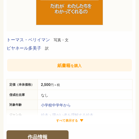
トーマス・ベリイマン
写真・文
ビヤネール多美子
訳
紙書籍
を購入
2,500
定価（本体価格）
円＋税
なし
偕成社在庫
小学校中学年から
対象年齢
絵本
>
障がい者を理解する絵本
ジャンル
すべて表示する
29cm×26cm
サイズ（判型）
73ページ
ページ数
作品情報