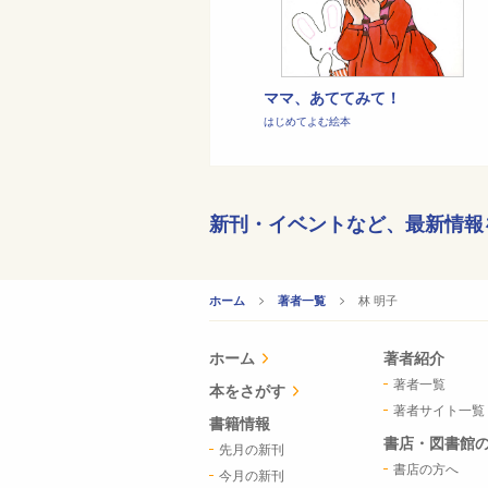
ママ、あててみて！
はじめてよむ絵本
新刊・イベントなど、
最新情報
CURRENT:
林 明子
ホーム
著者一覧
ホーム
著者紹介
著者一覧
本をさがす
著者サイト一覧
書籍情報
書店・図書館
先月の新刊
書店の方へ
今月の新刊