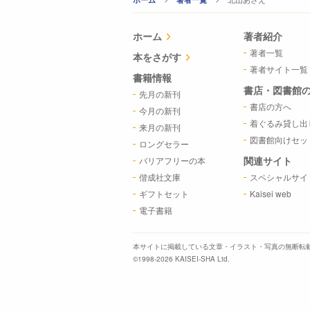
ホーム
著者紹介
著者一覧
本をさがす
著者サイト一覧
書籍情報
書店・図書館
先月の新刊
書店の方へ
今月の新刊
着ぐるみ貸し出
来月の新刊
図書館向けセッ
ロングセラー
関連サイト
バリアフリーの本
偕成社文庫
スペシャルサイ
ギフトセット
Kaisei web
電子書籍
本サイトに掲載している文章・イラスト・写真の
無断転
©1998-2026 KAISEI-SHA Ltd.