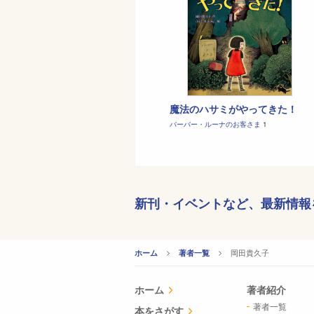
魔法のハサミがやってきた！
バーバー・ルーナのお客さま
1
新刊・イベントなど、
最新情報
CURRENT:
岡田貴久子
ホーム
著者一覧
ホーム
著者紹介
著者一覧
本をさがす