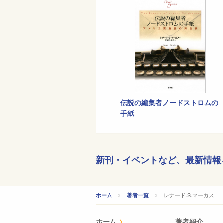
伝説の編集者ノードストロムの
手紙
新刊・イベントなど、
最新情報
CURRENT:
レナード.S.マーカス
ホーム
著者一覧
ホーム
著者紹介