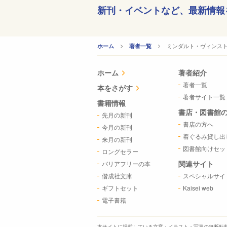
新刊・イベントなど、
最新情報
CURRENT:
ミンダルト・ヴィンス
ホーム
著者一覧
ホーム
著者紹介
著者一覧
本をさがす
著者サイト一覧
書籍情報
書店・図書館
先月の新刊
書店の方へ
今月の新刊
着ぐるみ貸し出
来月の新刊
図書館向けセッ
ロングセラー
関連サイト
バリアフリーの本
偕成社文庫
スペシャルサイ
ギフトセット
Kaisei web
電子書籍
本サイトに掲載している文章・イラスト・写真の
無断転