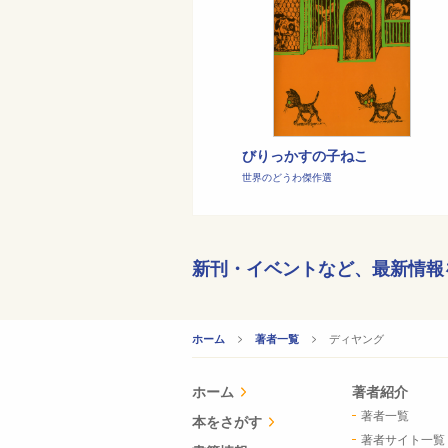
びりっかすの子ねこ
世界のどうわ傑作選
新刊・イベントなど、
最新情報
CURRENT:
ディヤング
ホーム
著者一覧
ホーム
著者紹介
著者一覧
本をさがす
著者サイト一覧