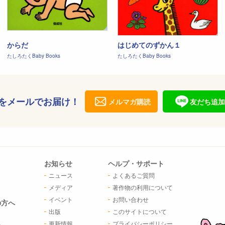
からだ
はじめてのずかん１
たしろたくBaby Books
たしろたくBaby Books
をメールでお届け！
メルマガ購読
友だち追加
お知らせ
ヘルプ・サポート
ニュース
よくあるご質問
メディア
著作物の利用について
イベント
お問い合わせ
の方へ
出版
このサイトについて
更新情報
プライバシーポリシー